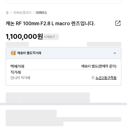
홈
카메라/캠코더
미러리스
캐논 RF 100mm F2.8 L macro 렌즈입니다.
1,100,000원
시세보기
배송비 별도
직거래
택배거래
배송비 별도(판매자 문의)
직거래
만나서 직거래
노은2동
구즉동