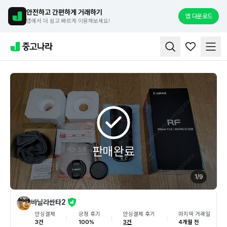
안전하고 간편하게 거래하기
앱 다운로드
앱에서 더 쉽고 빠르게 이용해보세요!
판매완료
1
/
9
바닐라싼타2
안심결제
긍정 후기
안심결제 후기
마지막 거래일
3건
100%
3건
4개월 전