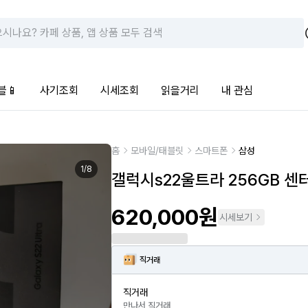
블📱
사기조회
시세조회
읽을거리
내 관심
홈
모바일/태블릿
스마트폰
삼성
1
/
8
갤럭시s22울트라 256GB 센터
620,000원
시세보기
직거래
직거래
만나서 직거래