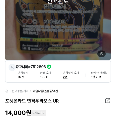
판매완료
1
/
2
중고나라#7512808
안심결제
긍정 후기
안심결제 후기
마지막 거래일
16건
100%
2건
1년 이상
홈
반려동물/취미
예술작품/골동품/수집
포켓몬카드 연격우라오스 UR
14,000원
시세보기