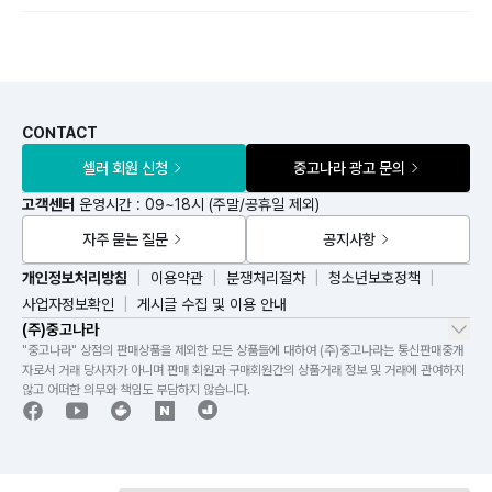
CONTACT
셀러 회원 신청
중고나라 광고 문의
고객센터
운영시간 : 09~18시 (주말/공휴일 제외)
자주 묻는 질문
공지사항
개인정보처리방침
이용약관
분쟁처리절차
청소년보호정책
사업자정보확인
게시글 수집 및 이용 안내
(주)중고나라
"중고나라" 상점의 판매상품을 제외한 모든 상품들에 대하여 (주)중고나라는 통신판매중개
자로서 거래 당사자가 아니며 판매 회원과 구매회원간의 상품거래 정보 및 거래에 관여하지
않고 어떠한 의무와 책임도 부담하지 않습니다.