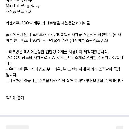
미니토트백 네이비
MiniToteBag Navy
새상품 택포 2.2
리젠제주: 100% 제주 폐 페트병을 재활용한 리사이클
폴리에스터 원사 크레오라 리젠: 100% 리사이클 스판덱스 리젠제주 (리사
이클 폴리에스터 93%) + 크레오라 리젠 (리사이클 스판덱스 7%)
- 페트병을 리사이클링한 친환경 소재를 사용하여 제작되었습니다.
-A4 용지 정도의 사이즈로 앙증 맞지만 니트소재로 넉넉한 수납이 가능합니
다.
- 유니크한 컬러와 가볍고 부드러우면서도 탄탄하게 짜여진 조직감이 특징
입니다.
- 사용하지 않을때는 주름을 따라 작게 접어 휴대하거나 보관할 수 있습니다
직거래 불가
네고 요청, 찔러보기, 계좌번호받고 잠수 > 차단
불편하신분 > 백화점 구입 추천
예약, 발색, 물품 설명 문의 받지 않습니다