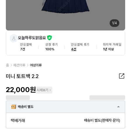
1
/
4
오늘하루도맑음요
안심결제
긍정 후기
안심결제 후기
마지막 거래일
7건
100%
4건
1년 이상
홈
패션의류
여성의류
미니 토트백 2.2
22,000원
시세보기
배송비 별도
택배거래
배송비 별도(판매자 문의)