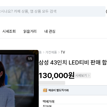
시세조회
읽을거리
내 관심
홈
가전제품
TV
1
/
5
삼성 43인치 LED티비 판매 
130,000원
시세보기
배송비 별도
직거래
택배거래
직거래