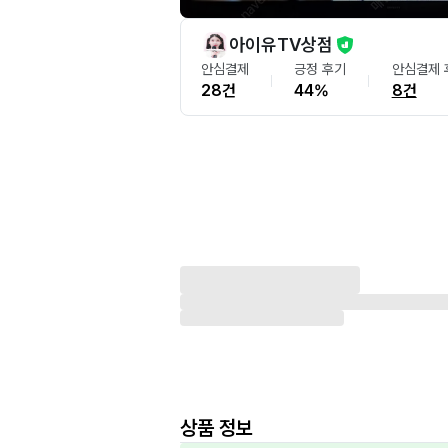
아이유TV상점
안심결제
긍정 후기
안심결제 
28건
44%
8건
상품 정보