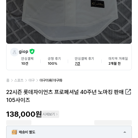
giop
안심결제
긍정 후기
안심결제 후기
마지막 거래일
10건
100%
7건
2개월 전
홈
스포츠
야구
야구의류/야구화
22시즌 롯데자이언츠 프로페셔널 40주년 노마킹 판매
105사이즈
138,000원
시세보기
배송비 별도