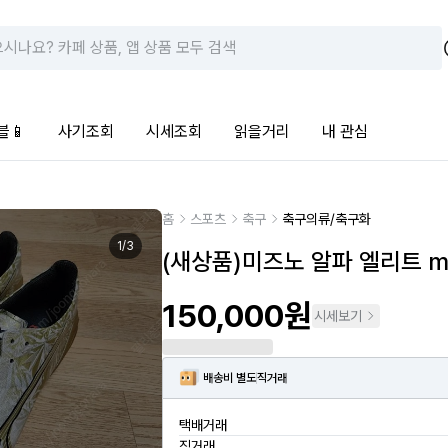
블📱
사기조회
시세조회
읽을거리
내 관심
홈
스포츠
축구
축구의류/축구화
1
/
3
(새상품)미즈노 알파 엘리트 m
150,000원
시세보기
배송비 별도
직거래
택배거래
직거래