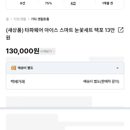
6건
75%
4건
1개월 전
홈
리빙/생활
기타 생활용품
(새상품) 타파웨어 아이스 스마트 눈꽃세트 택포 13만
원
130,000원
시세보기
배송비 별도
택배거래
배송비 별도(판매자 문의)