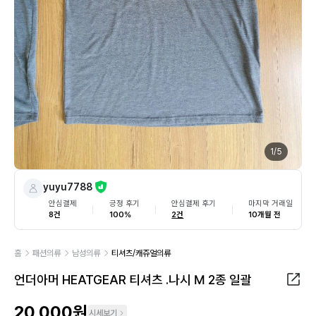
1
/
5
yuyu7788
안심결제
긍정 후기
안심결제 후기
마지막 거래일
8건
100%
2건
10개월 전
홈
패션의류
남성의류
티셔츠/캐쥬얼의류
언더아머 HEATGEAR 티셔츠 .나시 M 2종 일괄
20,000원
시세보기