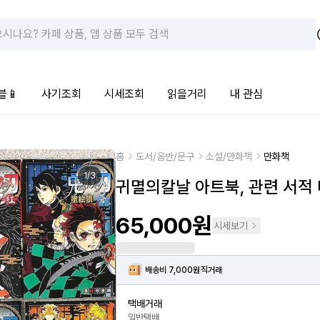
블📱
사기조회
시세조회
읽을거리
내 관심
홈
도서/음반/문구
소설/만화책
만화책
1
/
3
귀멸의칼날 아트북, 관련 서적 
65,000원
시세보기
배송비 7,000원
직거래
택배거래
일반택배