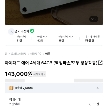
1
/
10
엄거나겟챠
안심결제
긍정 후기
안심결제 후기
마지막 거래일
31건
92%
18건
1개월 전
홈
모바일/태블릿
태블릿PC
애플
아이패드 에어 4세대 64GB (액정파손/모두 정상작동)
143,000원
시세보기
배송비 7,500원
택배거래
일반택배
7,500원