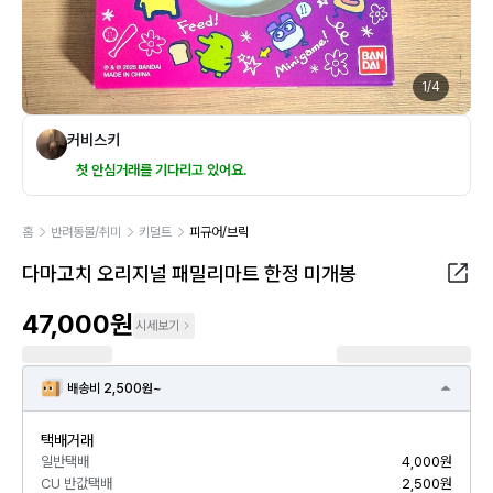
1
/
4
커비스키
첫 안심거래를 기다리고 있어요.
홈
반려동물/취미
키덜트
피규어/브릭
다마고치 오리지널 패밀리마트 한정 미개봉
47,000원
시세보기
배송비 2,500원~
택배거래
일반택배
4,000원
CU 반값택배
2,500원