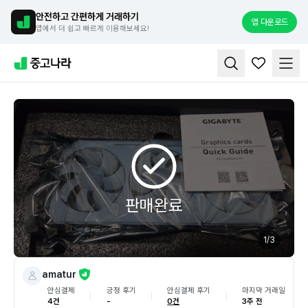
안전하고 간편하게 거래하기
앱 다운로드
앱에서 더 쉽고 빠르게 이용해보세요!
판매완료
1
/
3
amatur
안심결제
긍정 후기
안심결제 후기
마지막 거래일
4건
-
0건
3주 전