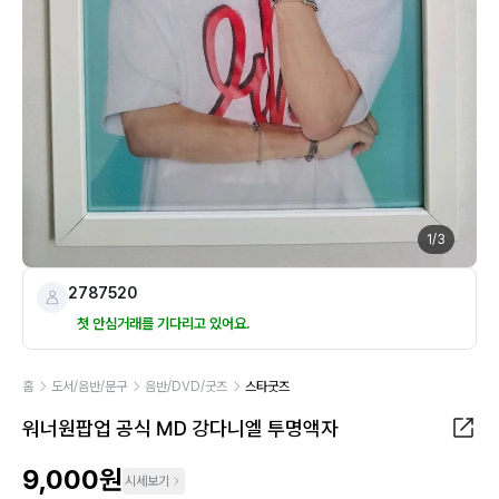
1
/
3
2787520
첫 안심거래를 기다리고 있어요.
홈
도서/음반/문구
음반/DVD/굿즈
스타굿즈
워너원팝업 공식 MD 강다니엘 투명액자
9,000원
시세보기