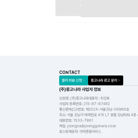
CONTACT
셀러 회원 신청
중고나라 광고 문의
(주)중고나라 사업자 정보
상호명:
(주)중고나라
대표자 : 최인욱
사업자 등록번호
:
215-87-87482
통신판매신고번호
:
제2024-서울강남-06966호
주소
:
서울 강남구 테헤란로 415 L7 호텔 강남타워 4층
대표번호
:
1533-7861
메일
:
joongna@joonggonara.co.kr
호스팅제공자
:
아마존웹서비스