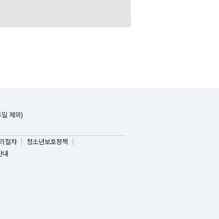
휴일 제외)
리절차
청소년보호정책
안내