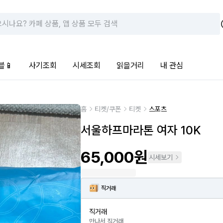
블📱
사기조회
시세조회
읽을거리
내 관심
홈
티켓/쿠폰
티켓
스포츠
서울하프마라톤 여자 10K
65,000원
시세보기
직거래
직거래
만나서 직거래