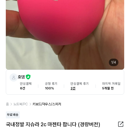
1
/
4
호댐
안심결제
긍정 후기
안심결제 후기
마지막 거래일
6건
100%
2건
5개월 전
홈
노트북/PC
키보드/마우스/스피커
무료배송
국내정발 지슈라 2c 마젠타 팝니다 (경량버전)