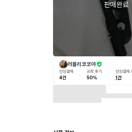
판매완료
러블리코코야
안심결제
긍정 후기
안심결제 
4건
50%
1건