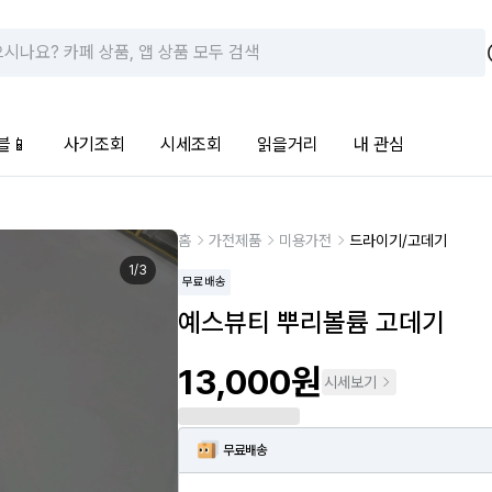
블📱
사기조회
시세조회
읽을거리
내 관심
홈
가전제품
미용가전
드라이기/고데기
1
/
3
무료배송
예스뷰티 뿌리볼륨 고데기
13,000원
시세보기
무료배송