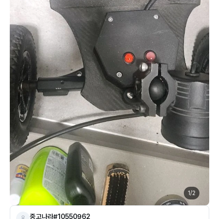
1
/
2
중고나라#10550962