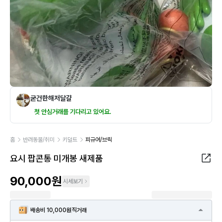
굳건한해저달걀
첫 안심거래를 기다리고 있어요.
홈
반려동물/취미
키덜트
피규어/브릭
요시 팝콘통 미개봉 새제품
90,000원
시세보기
배송비 10,000원
직거래