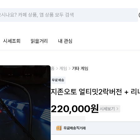
시세조회
읽을거리
내 관심
홈
게임
기타 게임
무료배송
지존오토 얼티밋2락버전 + 리
220,000원
시세보기
무료배송
직거래