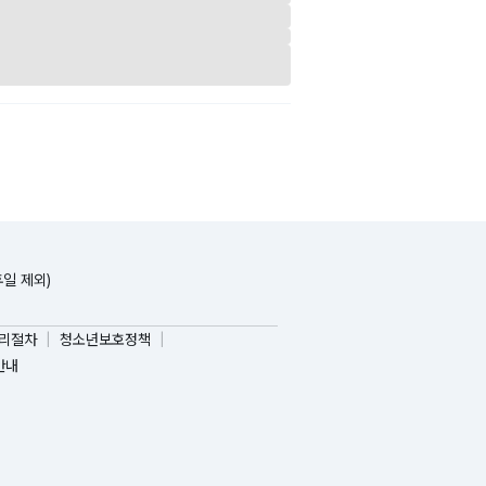
휴일 제외)
리절차
청소년보호정책
안내