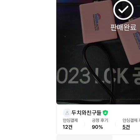
판매완료
두치와친구들
안심결제
긍정 후기
안심결제 
12건
90%
5건