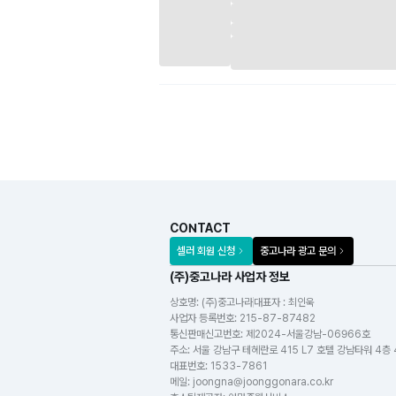
CONTACT
셀러 회원 신청
중고나라 광고 문의
(주)중고나라 사업자 정보
상호명:
(주)중고나라
대표자 : 최인욱
사업자 등록번호
:
215-87-87482
통신판매신고번호
:
제2024-서울강남-06966호
주소
:
서울 강남구 테헤란로 415 L7 호텔 강남타워 4층
대표번호
:
1533-7861
메일
:
joongna@joonggonara.co.kr