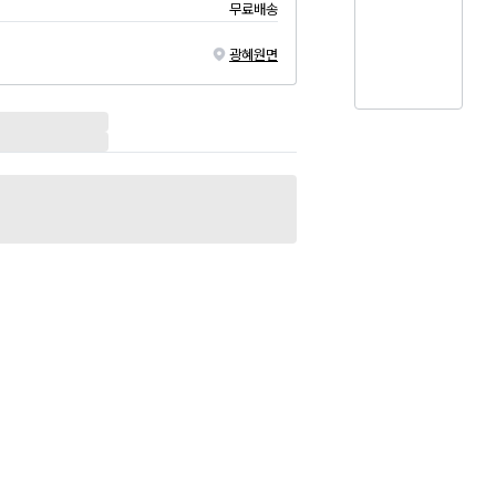
무료배송
광혜원면