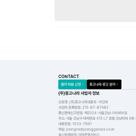
CONTACT
셀러 회원 신청
중고나라 광고 문의
(주)중고나라 사업자 정보
상호명:
(주)중고나라
대표자 : 최인욱
사업자 등록번호
:
215-87-87482
통신판매신고번호
:
제2024-서울강남-06966호
주소
:
서울 강남구 테헤란로 415 L7 호텔 강남타워 4층
대표번호
:
1533-7861
메일
:
joongna@joonggonara.co.kr
호스팅제공자
:
아마존웹서비스