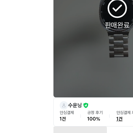
판매완료
수운닝
안심결제
긍정 후기
안심결제 
1건
100%
1건