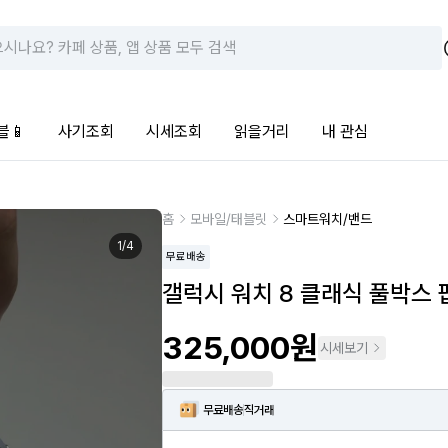
블📱
사기조회
시세조회
읽을거리
내 관심
홈
모바일/태블릿
스마트워치/밴드
1
/
4
무료배송
갤럭시 워치 8 클래식 풀박스
325,000원
시세보기
무료배송
직거래