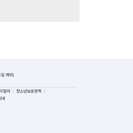
휴일 제외)
리절차
청소년보호정책
안내