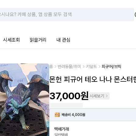
시세조회
읽을거리
내 관심
홈
반려동물/취미
키덜트
피규어/브릭
몬헌 피규어 테오 나나 몬스터
37,000원
시세보기
배송비 4,000원
택배거래
일반택배