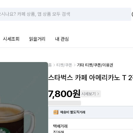
시세조회
읽을거리
내 관심
홈
티켓/쿠폰
기타 티켓/쿠폰/이용권
스타벅스 카페 아메리카노 T 
7,800원
시세보기
배송비 별도
직거래
택배거래
직거래