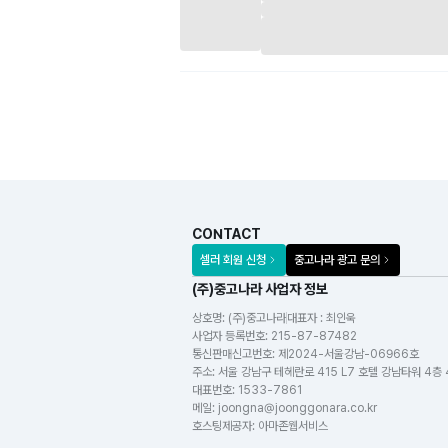
CONTACT
셀러 회원 신청
중고나라 광고 문의
(주)중고나라 사업자 정보
상호명:
(주)중고나라
대표자 : 최인욱
사업자 등록번호
:
215-87-87482
통신판매신고번호
:
제2024-서울강남-06966호
주소
:
서울 강남구 테헤란로 415 L7 호텔 강남타워 4층
대표번호
:
1533-7861
메일
:
joongna@joonggonara.co.kr
호스팅제공자
:
아마존웹서비스