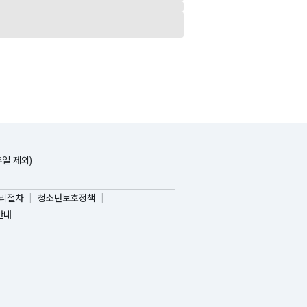
휴일 제외)
리절차
청소년보호정책
안내