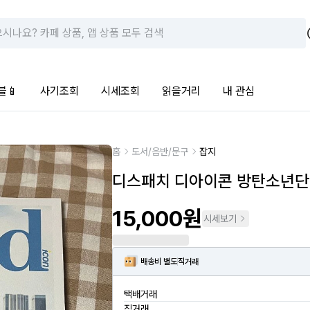
블📱
사기조회
시세조회
읽을거리
내 관심
홈
도서/음반/문구
잡지
디스패치 디아이콘 방탄소년단
15,000원
시세보기
배송비 별도
직거래
택배거래
직거래