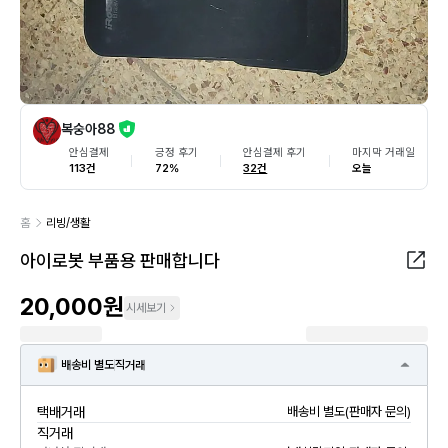
복숭아88
안심결제
긍정 후기
안심결제 후기
마지막 거래일
113건
72%
32건
오늘
홈
리빙/생활
아이로봇 부품용 판매합니다
20,000원
시세보기
배송비 별도
직거래
택배거래
배송비 별도(판매자 문의)
직거래