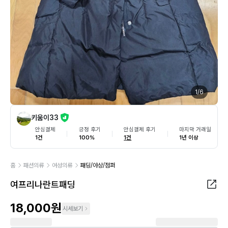
1
/
6
키움이33
안심결제
긍정 후기
안심결제 후기
마지막 거래일
1건
100%
1건
1년 이상
홈
패션의류
여성의류
패딩/야상/점퍼
여프리나란트패딩
18,000원
시세보기