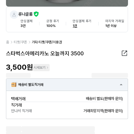
류나골룸
안심결제
긍정 후기
안심결제 후기
마지막 거래일
3건
100%
1건
1년 이상
홈
티켓/쿠폰
기타 티켓/쿠폰/이용권
스타벅스아메리카노 오늘까지 3500
3,500원
시세보기
배송비 별도
직거래
택배거래
배송비 별도(판매자 문의)
직거래
만나서 직거래
거래희망지역(판매자 문의)