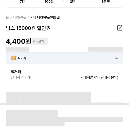
7건
100%
2건
2주 전
홈
티켓/쿠폰
기타 티켓/쿠폰/이용권
빕스 15000원 할인권
4,400원
시세보기
직거래
직거래
만나서 직거래
거래희망지역(판매자 문의)