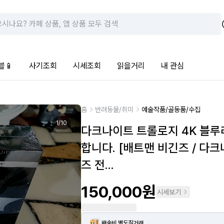
블📱
사기조회
시세조회
읽을거리
내 관심
홈
반려동물/취미
예술작품/골동품/수집
1
/
10
다크나이트 트롤로지 4K 블루
합니다. [배트맨 비긴즈 / 다
즈 전...
150,000원
시세보기
배송비 별도
직거래