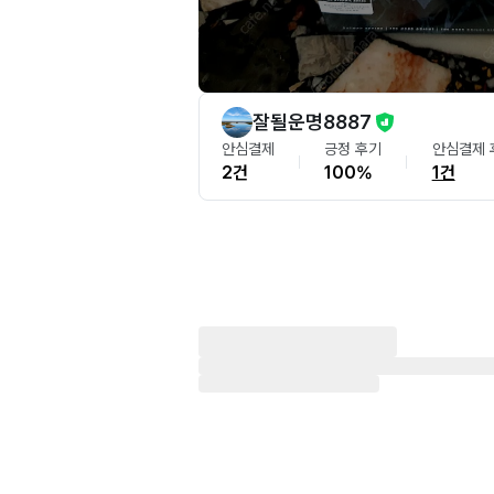
잘될운명8887
안심결제
긍정 후기
안심결제 
2건
100%
1건