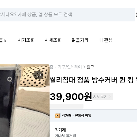
블📱
사기조회
시세조회
읽을거리
내 관심
홈
가구/인테리어
침구
1
/
3
씰리침대 정품 방수커버 퀸 킹
39,900원
시세보기
직거래 • 편의점 픽업
직거래
만나서 직거래