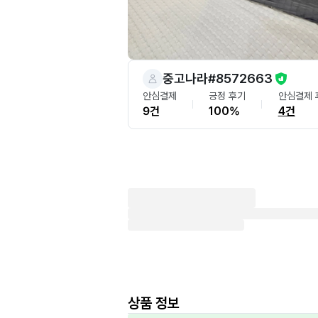
중고나라#8572663
안심결제
긍정 후기
안심결제 
9건
100%
4건
상품 정보