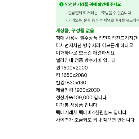
안전한 거래를 위해 확인해 주세요
• 안심결제 외 거래는 보호받을 수 없습니다.
• 카카오톡, 문자 등 외부 채널로 결제를 유도하
새상품, 구성품 없음
침대 사용시 필수상품 집먼지집진드기차단
미세먼지차단 방수처리 이모든게 하나로
이거하나로 모든걸 해결하세요
씰리침대 정품 방수커버 입니다
퀸 1500×2000
킹 1650x2080
칼킹1830x130
레귤러킹 1930x2030
정상가₩109,000 입니다
미개봉 새상품 입니다
택배거래시 택배비4천원별도 입니다
사이즈가 조금커도 되나 작으면 안됩니다