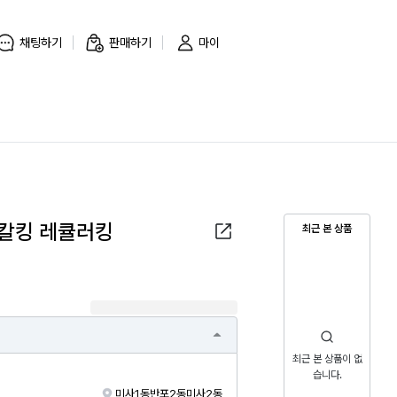
채팅하기
판매하기
마이
 칼킹 레큘러킹
최근 본 상품
최근 본 상품이 없
습니다.
미사1동
반포2동
미사2동