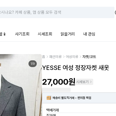
블📱
사기조회
시세조회
읽을거리
내 관심
홈
패션의류
여성의류
자켓/코트
1
/
9
YESSE 여성 정장자켓 새옷
27,000원
시세보기
배송비 별도
직거래 • 편의점 픽업
택배거래
직거래