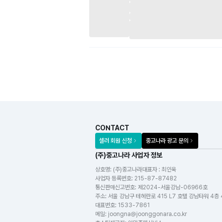
CONTACT
셀러 회원 신청
중고나라 광고 문의
(주)중고나라 사업자 정보
상호명:
(주)중고나라
대표자 : 최인욱
사업자 등록번호
:
215-87-87482
통신판매신고번호
:
제2024-서울강남-06966호
주소
:
서울 강남구 테헤란로 415 L7 호텔 강남타워 4층
대표번호
:
1533-7861
메일
:
joongna@joonggonara.co.kr