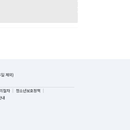
휴일 제외)
리절차
청소년보호정책
안내