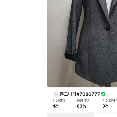
중고나라#7086777
안심결제
긍정 후기
안심결제 
4건
83%
3건