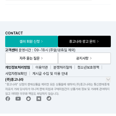
CONTACT
셀러 회원 신청
중고나라 광고 문의
고객센터
운영시간 : 09~18시 (주말/공휴일 제외)
자주 묻는 질문
공지사항
개인정보처리방침
이용약관
분쟁처리절차
청소년보호정책
사업자정보확인
게시글 수집 및 이용 안내
(주)중고나라
"중고나라" 상점의 판매상품을 제외한 모든 상품들에 대하여 (주)중고나라는 통신판매중개
자로서 거래 당사자가 아니며 판매 회원과 구매회원간의 상품거래 정보 및 거래에 관여하지
않고 어떠한 의무와 책임도 부담하지 않습니다.