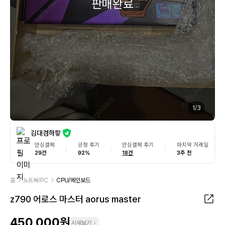
판매완료
1
/
3
김대겸하핳
안심결제
긍정 후기
안심결제 후기
마지막 거래일
29건
92%
18건
3주 전
홈
노트북/PC
CPU/메인보드
z790 어로스 마스터 aorus master
450,000원
시세보기