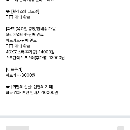
❤️ [월레스와 그로밋]
TTT-판매 완료
[파묘](목요일 증정/합배송 가능)
오리지널티켓-판매 완료
아트카드-판매 완료
TTT-판매 완료
4DX포스터(후가공)-14000원
스크린엑스 포스터(후가공)-13000원
[이프온리]
아트카드-8000원
❤️ [귀멸의 칼날: 인연의 기적]
합동 강화 훈련 안내서-10000원
[상견니]
TTT-4000원
[도그맨]
메가박스 포스터-3000원