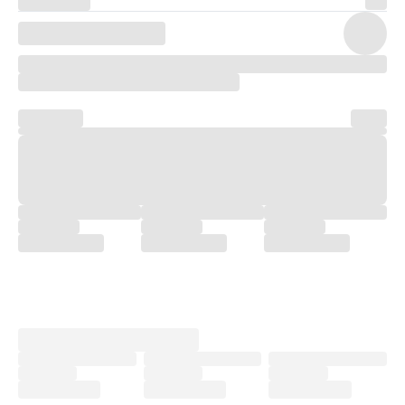
[립세의 사계]
명화 엽서 세트-2000원
[류이치 사카모토]
사인 프린팅 포스터-5000원
팜플렛-3000원
[크레센도]
2주차 포스터-4000원
TTT-3000원
[서울의 봄]
멀티 포스터-4000원
[그대들은 어떻게 살 것인가]
책받침-2000원
1주차 포스터-3000원
[파워 디지몬]
필름마크-4000원