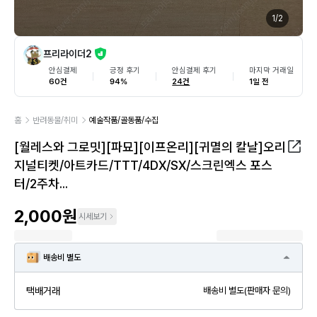
1
/
2
프리라이더2
안심결제
긍정 후기
안심결제 후기
마지막 거래일
60건
94%
24건
1일 전
홈
반려동물/취미
예술작품/골동품/수집
[월레스와 그로밋][파묘][이프온리][귀멸의 칼날]오리
지널티켓/아트카드/TTT/4DX/SX/스크린엑스 포스
터/2주차...
2,000원
시세보기
배송비 별도
택배거래
배송비 별도(판매자 문의)