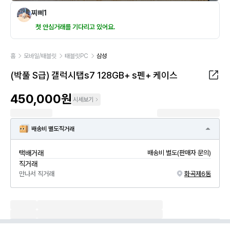
찌삐1
첫 안심거래를 기다리고 있어요.
홈
모바일/태블릿
태블릿PC
삼성
(박풀 S급) 갤럭시탭s7 128GB+ s펜+ 케이스
450,000원
시세보기
배송비 별도
직거래
택배거래
배송비 별도(판매자 문의)
직거래
만나서 직거래
화곡제6동