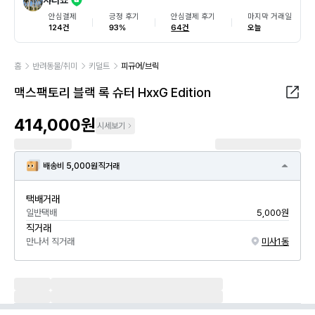
샤라죠
안심결제
긍정 후기
안심결제 후기
마지막 거래일
124건
93%
64건
오늘
홈
반려동물/취미
키덜트
피규어/브릭
맥스팩토리 블랙 록 슈터 HxxG Edition
414,000원
시세보기
배송비 5,000원
직거래
택배거래
일반택배
5,000원
직거래
만나서 직거래
미사1동