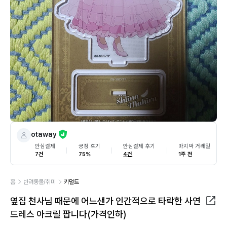
otaway
안심결제
긍정 후기
안심결제 후기
마지막 거래일
7건
75%
4건
1주 전
홈
반려동물/취미
키덜트
옆집 천사님 때문에 어느샌가 인간적으로 타락한 사연
드레스 아크릴 팝니다(가격인하)