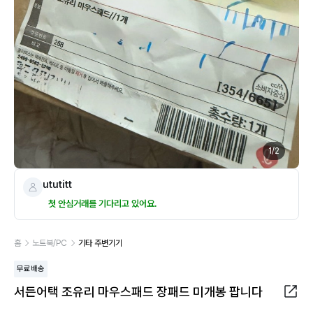
1
/
2
ututitt
첫 안심거래를 기다리고 있어요.
홈
노트북/PC
기타 주변기기
무료배송
서든어택 조유리 마우스패드 장패드 미개봉 팝니다