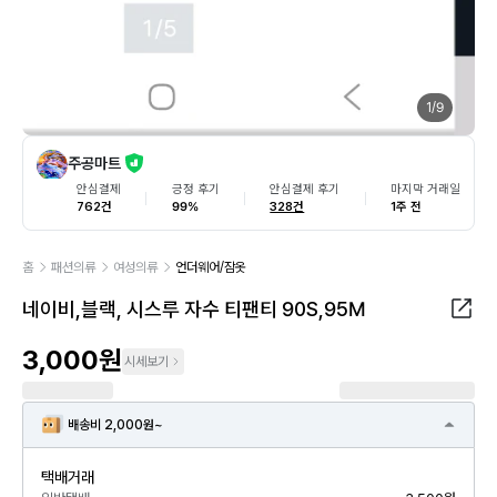
1
/
9
주공마트
안심결제
긍정 후기
안심결제 후기
마지막 거래일
762건
99%
328건
1주 전
홈
패션의류
여성의류
언더웨어/잠옷
네이비,블랙, 시스루 자수 티팬티 90S,95M
3,000원
시세보기
배송비 2,000원~
택배거래