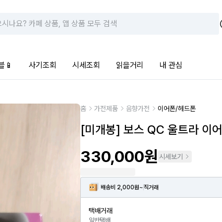
블📱
사기조회
시세조회
읽을거리
내 관심
홈
가전제품
음향가전
이어폰/헤드폰
[미개봉] 보스 QC 울트라 이
330,000원
시세보기
배송비 2,000원~
직거래
택배거래
일반택배