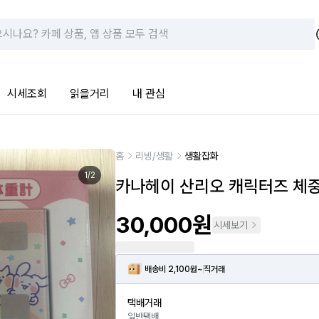
시세조회
읽을거리
내 관심
홈
리빙/생활
생활잡화
1
/
2
카나헤이 산리오 캐릭터즈 체
30,000원
시세보기
배송비 2,100원~
직거래
택배거래
일반택배