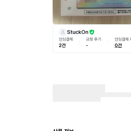
StuckOn
안심결제
긍정 후기
안심결제 
2건
-
0건