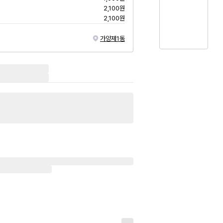
2,100원
2,100원
가양제1동