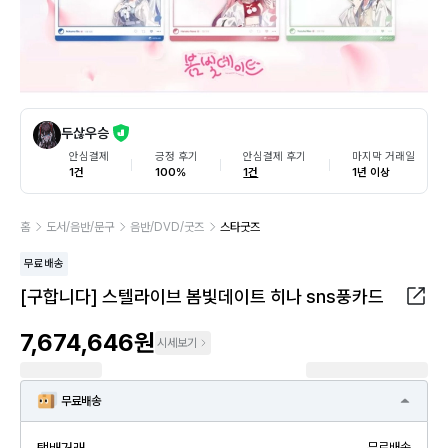
두삲우승
안심결제
긍정 후기
안심결제 후기
마지막 거래일
1건
100%
1건
1년 이상
홈
도서/음반/문구
음반/DVD/굿즈
스타굿즈
무료배송
[구합니다] 스텔라이브 봄빛데이트 히나 sns풍카드
7,674,646원
시세보기
무료배송
택배거래
무료배송