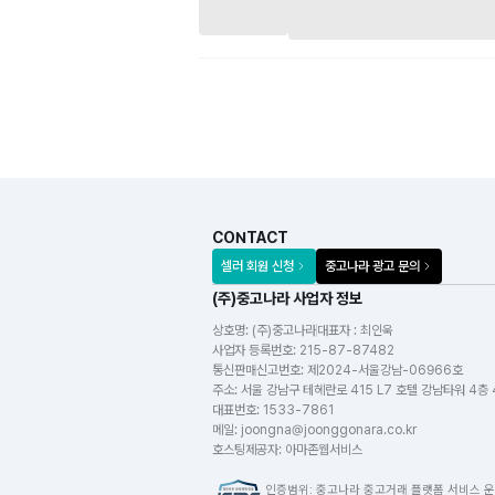
CONTACT
셀러 회원 신청
중고나라 광고 문의
(주)중고나라 사업자 정보
상호명:
(주)중고나라
대표자 : 최인욱
사업자 등록번호
:
215-87-87482
통신판매신고번호
:
제2024-서울강남-06966호
주소
:
서울 강남구 테헤란로 415 L7 호텔 강남타워 4층
대표번호
:
1533-7861
메일
:
joongna@joonggonara.co.kr
호스팅제공자
:
아마존웹서비스
인증범위: 중고나라 중고거래 플랫폼 서비스 운