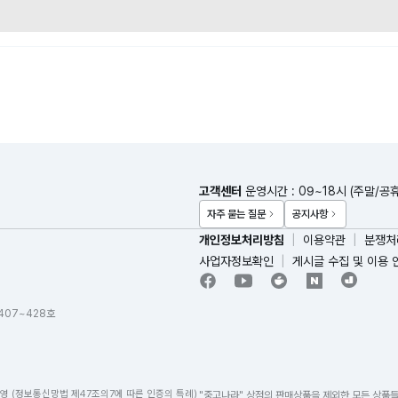
고객센터
운영시간 : 09~18시 (주말/공
자주 묻는 질문
공지사항
개인정보처리방침
이용약관
분쟁처
사업자정보확인
게시글 수집 및 이용 
 407~428호
영 (정보통신망법 제47조의7에 따른 인증의 특례)
"중고나라" 상점의 판매상품을 제외한 모든 상품