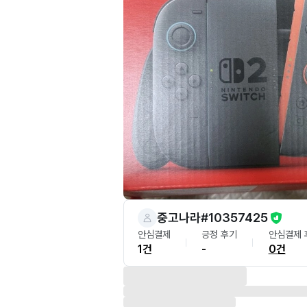
중고나라#10357425
안심결제
긍정 후기
안심결제 
1건
-
0건