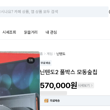
시세조회
읽을거리
내 관심
홈
게임
닌텐도
1
/
6
무료배송
닌텐도2 풀박스 모동숲칩
570,000원
시세보기
무료배송