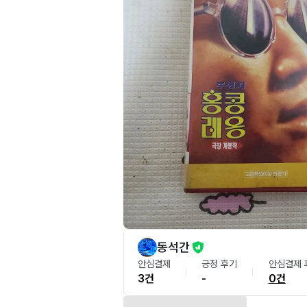
동석간
안심결제
긍정 후기
안심결제 
3건
-
0건