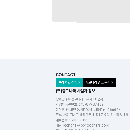
CONTACT
셀러 회원 신청
중고나라 광고 문의
(주)중고나라 사업자 정보
상호명:
(주)중고나라
대표자 : 최인욱
사업자 등록번호
:
215-87-87482
통신판매신고번호
:
제2024-서울강남-06966호
주소
:
서울 강남구 테헤란로 415 L7 호텔 강남타워 4층
대표번호
:
1533-7861
메일
:
joongna@joonggonara.co.kr