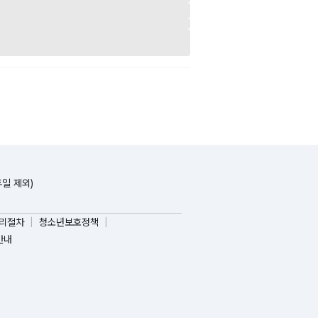
휴일 제외)
리절차
청소년보호정책
안내