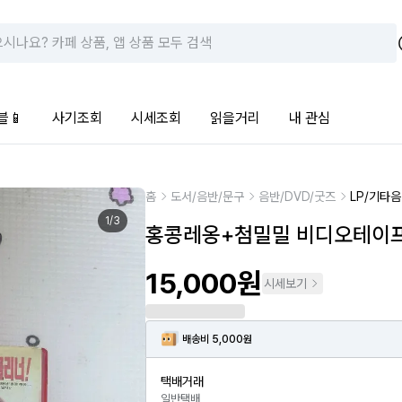
블📱
사기조회
시세조회
읽을거리
내 관심
홈
도서/음반/문구
음반/DVD/굿즈
LP/기타
1
/
3
홍콩레옹+첨밀밀 비디오테이
15,000원
시세보기
배송비 5,000원
택배거래
일반택배