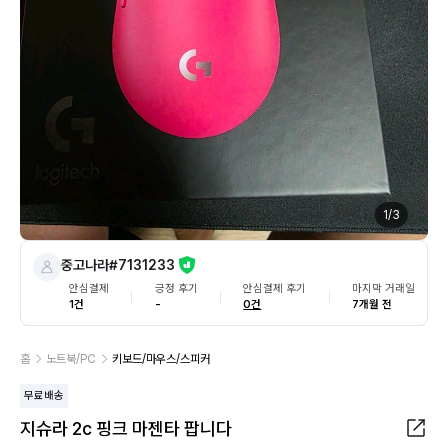
1
/
3
중고나라#7131233
안심결제
긍정 후기
안심결제 후기
마지막 거래일
1건
-
0건
7개월 전
홈
노트북/PC
키보드/마우스/스피커
무료배송
지슈라 2c 핑크 마젠타 팝니다