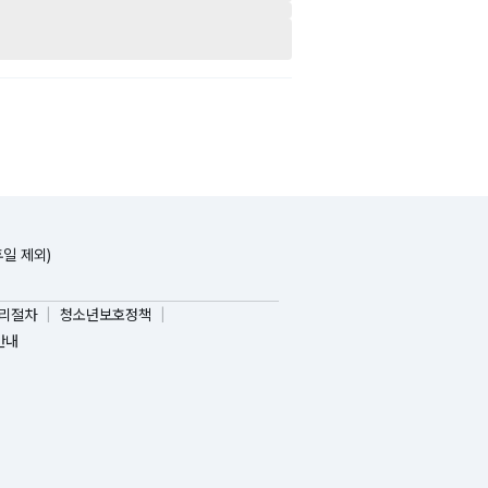
휴일 제외)
리절차
청소년보호정책
안내