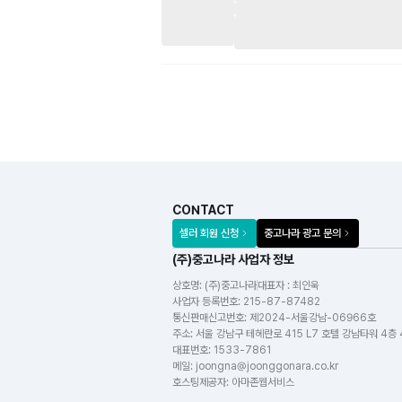
CONTACT
셀러 회원 신청
중고나라 광고 문의
(주)중고나라 사업자 정보
상호명:
(주)중고나라
대표자 : 최인욱
사업자 등록번호
:
215-87-87482
통신판매신고번호
:
제2024-서울강남-06966호
주소
:
서울 강남구 테헤란로 415 L7 호텔 강남타워 4층
대표번호
:
1533-7861
메일
:
joongna@joonggonara.co.kr
호스팅제공자
:
아마존웹서비스