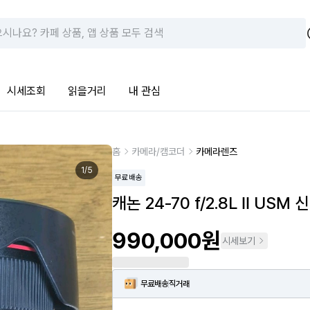
시세조회
읽을거리
내 관심
홈
카메라/캠코더
카메라렌즈
1
/
5
무료배송
캐논 24-70 f/2.8L II USM
990,000원
시세보기
무료배송
직거래