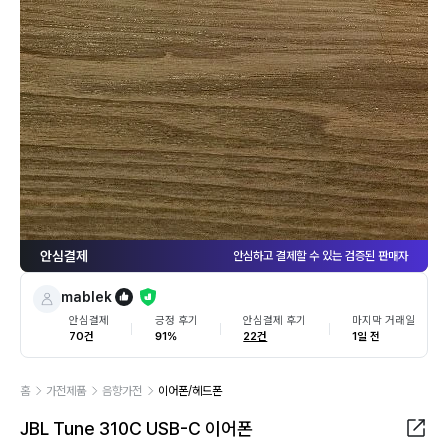
안심결제
안심하고 결제할 수 있는 검증된 판매자
mablek
안심결제
긍정 후기
안심결제 후기
마지막 거래일
70건
91%
22건
1일 전
홈
가전제품
음향가전
이어폰/헤드폰
JBL Tune 310C USB-C 이어폰