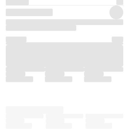
개 카드 다 디자인만 보고 집어넣은 새카드들 입니다.
궁금한거 있음 편하게 연락 주세요 왠만하면 직거래 하고싶습니다.
제네시스 버투소 팔렸습니다