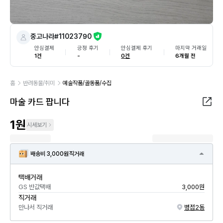
중고나라#11023790
안심결제
긍정 후기
안심결제 후기
마지막 거래일
1건
-
0건
6개월 전
홈
반려동물/취미
예술작품/골동품/수집
마술 카드 팝니다
1원
시세보기
배송비 3,000원
직거래
택배거래
GS 반값택배
3,000원
직거래
만나서 직거래
병점2동