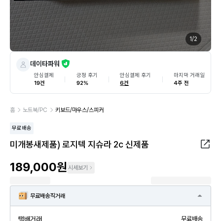
1
/
2
데이타파워
안심결제
긍정 후기
안심결제 후기
마지막 거래일
19건
92%
6건
4주 전
홈
노트북/PC
키보드/마우스/스피커
무료배송
미개봉새제품) 로지텍 지슈라 2c 신제품
189,000원
시세보기
무료배송
직거래
택배거래
무료배송