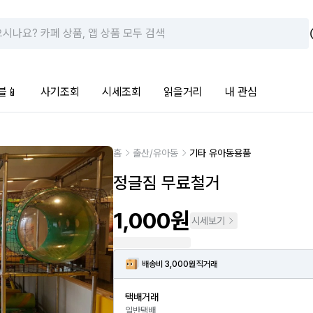
블📱
사기조회
시세조회
읽을거리
내 관심
홈
출산/유아동
기타 유아동용품
정글짐 무료철거
1,000원
시세보기
배송비 3,000원
직거래
택배거래
일반택배