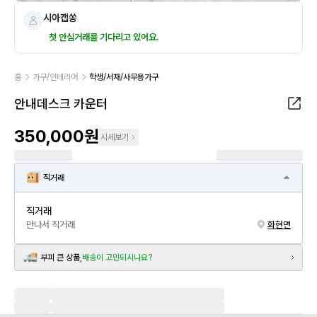
시아캡쏭
첫 안심거래를 기다리고 있어요.
홈
가구/인테리어
학생/서재/사무용가구
안내데스크 카운터
350,000원
시세보기
직거래
직거래
만나서 직거래
화현면
부피 큰 상품,
배송이 고민되시나요?